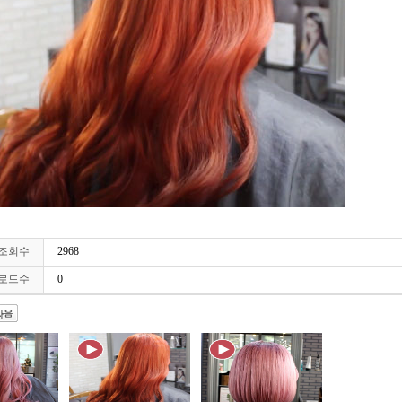
조회수
2968
로드수
0