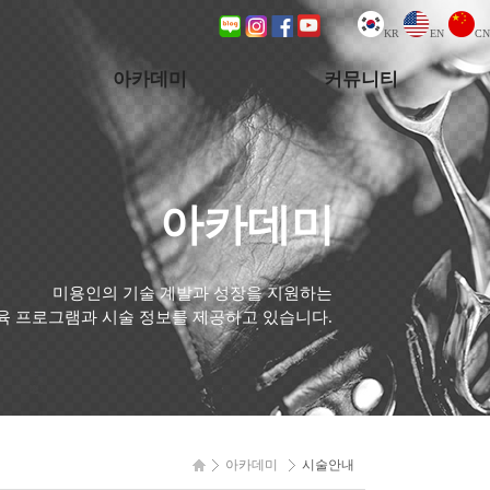
KR
EN
CN
아카데미
커뮤니티
교육일정
뉴스
과정안내
Q&A
아카데미
신청안내
미엘프로페셔널대리점
시술안내
라베이대리점
미용인의 기술 계발과 성장을 지원하는
육 프로그램과 시술 정보를 제공하고 있습니다.
해외대리점
아카데미
시술안내