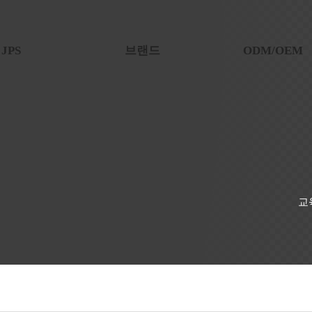
JPS
브랜드
ODM/OEM
자 인사말
미엘프로페셔널
사업소개
기업철학
자브
업무절차
기업연혁
라베이
국내 파트너사
조직도
큐어실드
해외 파트너사
교
증 및 수상
니어가든
R&D
위벨프로페셔널
특허증
벌 네트워크