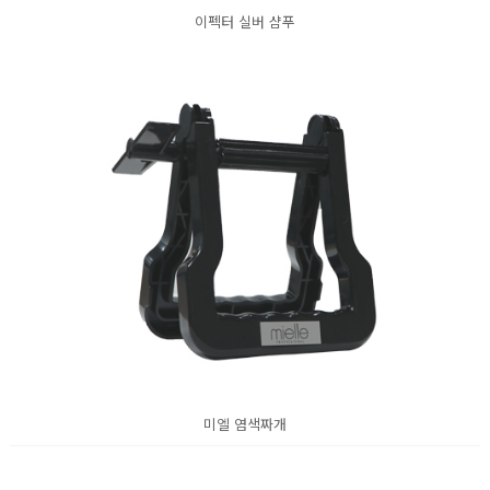
이펙터 실버 샴푸
미엘 염색짜개