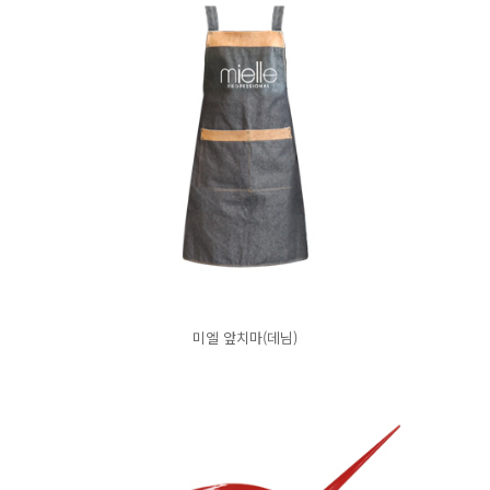
미엘 앞치마(데님)