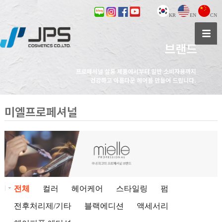
KR
EN
CN
브랜드
프로페셔널 살롱 제품에서부터 일반 소비자용까지
건강하고 아름다운 헤어를 만들어 드립니다.
미엘프로페셔널
전체
컬러
헤어케어
스타일링
펌
전후처리제/기타
블랙에디션
액세서리