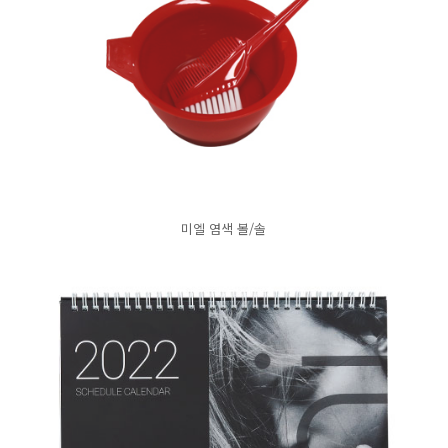
미엘 염색 볼/솔