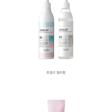
쥬얼리 멀티펌