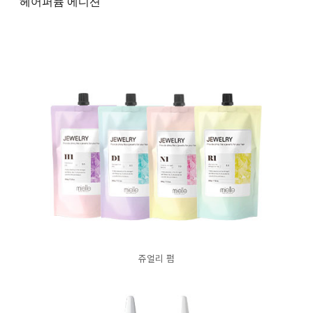
헤어퍼퓸 에디션
쥬얼리 펌